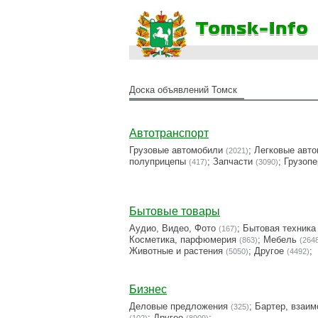
Доска объявлений Томск
Автотранспорт
Грузовые автомобили
;
Легковые авт
(2021)
полуприцепы
;
Запчасти
;
Грузопе
(417)
(3090)
Бытовые товары
Аудио, Видео, Фото
;
Бытовая техника
(167)
Косметика, парфюмерия
;
Мебель
(863)
(264
Животные и растения
;
Другое
;
(5050)
(4492)
Бизнес
Деловые предложения
;
Бартер, взаим
(325)
;
Другое
;