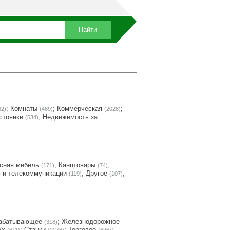
;
Комнаты
;
Коммерческая
;
62)
(489)
(2028)
стоянки
;
Недвижимость за
(534)
сная мебель
;
Канцтовары
;
(171)
(74)
 и телекоммуникации
;
Другое
;
(119)
(107)
абатывающее
;
Железнодорожное
(318)
/х
;
Станки
;
Торговое
;