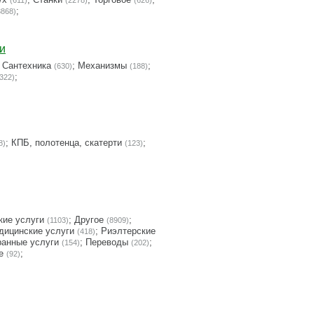
(611)
(2278)
(626)
;
3868)
и
;
Сантехника
;
Механизмы
;
(630)
(188)
;
322)
;
КПБ, полотенца, скатерти
;
8)
(123)
ие услуги
;
Другое
;
(1103)
(8909)
дицинские услуги
;
Риэлтерские
(418)
анные услуги
;
Переводы
;
(154)
(202)
е
;
(92)