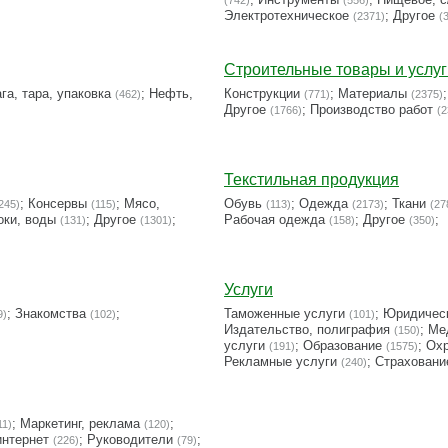
(742)
(556)
Электротехническое
;
Другое
(2371)
(
Строительные товары и услуг
га, тара, упаковка
;
Нефть,
Конструкции
;
Материалы
(462)
(771)
(2375)
Другое
;
Производство работ
(1766)
(2
Текстильная продукция
;
Консервы
;
Мясо,
Обувь
;
Одежда
;
Ткани
245)
(115)
(113)
(2173)
(27
оки, воды
;
Другое
;
Рабочая одежда
;
Другое
;
(131)
(1301)
(158)
(350)
Услуги
;
Знакомства
;
Таможенные услуги
;
Юридическ
9)
(102)
(101)
Издательство, полиграфия
;
Ме
(150)
услуги
;
Образование
;
Охр
(191)
(1575)
Рекламные услуги
;
Страховани
(240)
;
Маркетинг, реклама
;
11)
(120)
интернет
;
Руководители
;
(226)
(79)