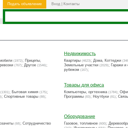
Подать объявление
Вход
|
Контакты
Недвижимость
омобили
;
Прицепы,
Квартиры
;
Дома, Коттеджи
(1972)
(4623)
(34
ревозки
;
Другое
;
Земельные участки
;
Гаражи и 
(767)
(1546)
(2029)
рубежом
;
(167)
Товары для офиса
;
Бытовая химия
;
Компьютеры, оргтехника
;
Офи
(1301)
(175)
(1784)
;
Cпортивные товары
;
Программы
;
Ноутбуки
;
Связь
8)
(88)
(83)
(81)
Оборудование
озачеты
;
Сотрудничество
Газовое, топливное
;
Деревообр
(68)
(600)
;
Инструменты
;
Пищевое, с