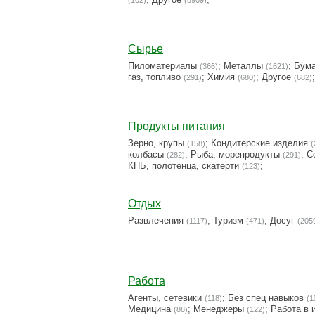
(102)
(8909)
Сырье
Пиломатериалы
;
Металлы
;
Бума
(366)
(1621)
газ, топливо
;
Химия
;
Другое
;
(291)
(680)
(682)
Продукты питания
Зерно, крупы
;
Кондитерские изделия
(158)
(
колбасы
;
Рыба, морепродукты
;
С
(282)
(291)
КПБ, полотенца, скатерти
;
(123)
Отдых
Развлечения
;
Туризм
;
Досуг
(1117)
(471)
(205
Работа
Агенты, сетевики
;
Без спец навыков
(118)
(1
Медицина
;
Менеджеры
;
Работа в 
(88)
(122)