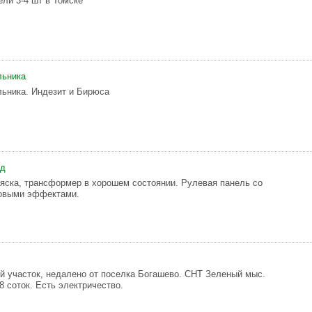
ли 3-4 шт в Томске
льника
ьника. Индезит и Бирюса
ед
яска, трансформер в хорошем состоянии. Рулевая панель со
товыми эффектами.
 участок, недалено от поселка Богашево. СНТ Зеленый мыс.
8 соток. Есть электричество.