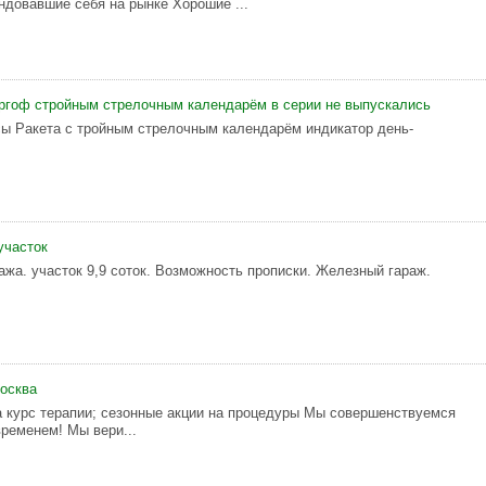
ндовавшие себя на рынке Хорошие ...
ргоф стройным стрелочным календарём в серии не выпускались
ы Ракета с тройным стрелочным календарём индикатор день-
участок
тажа. участок 9,9 соток. Возможность прописки. Железный гараж.
осква
а курс терапии; сезонные акции на процедуры Мы совершенствуемся
временем! Мы вери...