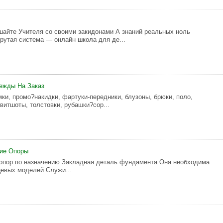
айте Учителя со своими закидонами А знаний реальных ноль
крутая система — онлайн школа для де...
ежды На Заказ
мки, промо?накидки, фартуки-передники, блузоны, брюки, поло,
витшоты, толстовки, рубашки?сор...
ие Опоры
опор по назначению Закладная деталь фундамента Она необходима
евых моделей Служи...