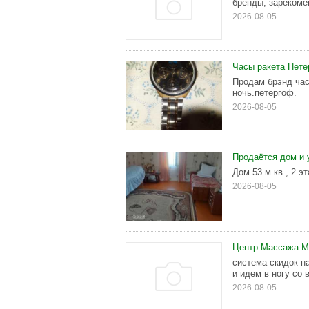
бренды, зарекоме
2026-08-05
Часы ракета Пете
Продам брэнд час
ночь.петергоф.
2026-08-05
Продаётся дом и 
Дом 53 м.кв., 2 э
2026-08-05
Центр Массажа М
система скидок н
и идем в ногу со 
2026-08-05