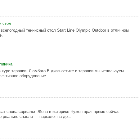
й стол
всепогодный теннисный стол Start Line Olympic Outdoor в отличном
е.
линика
а курс терапии; Люмбаго В диагностике и терапии мы используем
ективное оборудование ...
рат снова сорвался Жена в истерике Нужен врач прямо сейчас
о реально спасло — нарколог на до...