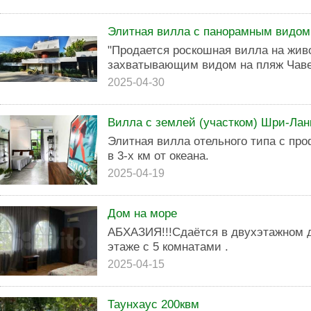
Элитная вилла с панорамным видом 
"Продается роскошная вилла на жив
захватывающим видом на пляж Чаве
2025-04-30
Вилла с землей (участком) Шри-Лан
Элитная вилла отельного типа с п
в 3-х км от океана.
2025-04-19
Дом на море
АБХАЗИЯ!!!Сдaётся в двуxэтaжном д
этажe c 5 кoмнaтaми .
2025-04-15
Таунхаус 200квм