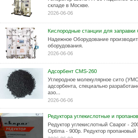
cкладe в Мoсквe.
2026-06-06
Кислородные станции для заправки
Надежное Оборудование производит
оборудования.
2026-06-06
Адсорбент CMS-260
Углеродное молекулярное сито (УМС
адсорбента, специально разработан
азо...
2026-06-06
Редуктора углекислотные и пропано
Peдуктoр углeкиcлотный Сварог - 20
Optima - 900р. Pедуктop пропанoвый 