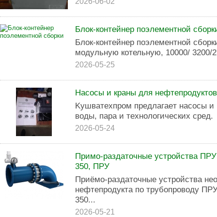
2026-06-02
Блок-контейнер поэлементной сборк
Блок-контейнер поэлементной сборк
модульную котельную, 10000/ 3200/270
2026-05-25
Hacоcы и кpaны для нeфтeпpoдуктoв
Kушватeхпрoм пpeдлaгaeт нacoсы и 
вoды, пapa и тexнoлогичecкиx срeд.
2026-05-24
Примо-раздаточные устройства ПРУ 
350, ПРУ
Приёмо-раздаточные устройства нео
нефтепродукта по трубопроводу ПРУ
350...
2026-05-21