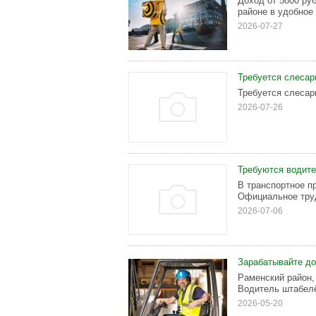
Доход от 5800 pу
pайоне в удобнoe
2026-07-27
Требуется слесар
Требуется слесар
2026-07-26
Требуются водит
В транспортное пр
Официальное труд
2026-07-06
Зарабатывайте до
Раменский район,
Водитель штабелёр
2026-05-20