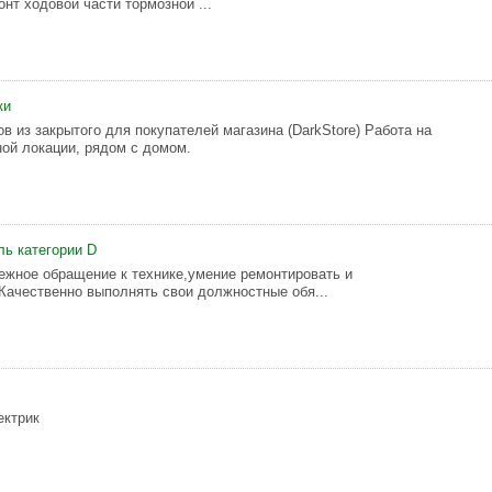
онт ходовой части тормозной ...
ки
в из закрытого для покупателей магазина (DarkStore) Работа на
ной локации, рядом с домом.
ль категории D
ежное обращение к технике,умение ремонтировать и
 Качественно выполнять свои должностные обя...
ектрик