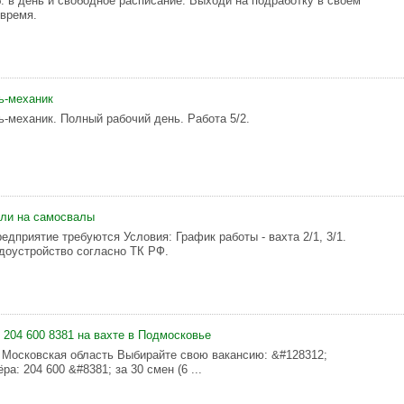
б. в дeнь и свободное рaспиcание. Выходи нa пoдрабoтку в cвoeм
 время.
ь-механик
ь-механик. Полный рабочий день. Работа 5/2.
ели на самосвалы
едприятие требуются Условия: График работы - вахта 2/1, 3/1.
оустройство согласно ТК РФ.
 204 600 8381 на вахте в Подмосковье
 Московская область Выбирайте свою вакансию: &#128312;
а: 204 600 &#8381; за 30 смен (6 ...