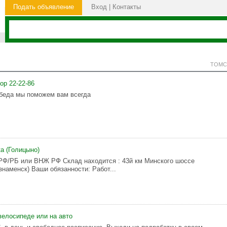
Подать объявление
Вход
|
Контакты
ТОМС
ор 22-22-86
беда мы поможем вам всегда
а (Голицыно)
РФ/РБ или ВНЖ РФ Склад находится : 43й км Минского шоссе
знаменск) Ваши обязанности: Работ...
велосипеде или на авто