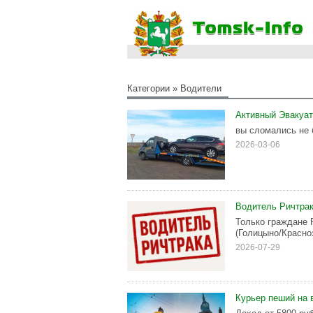
Категории
»
Водители
Активный Эвакуат
вы сломались не 
2026-03-06
Водитель Ричтрак
Только граждане 
(Голицыно/Красно
2026-07-29
Курьер пеший на 