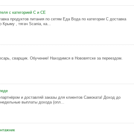
еля с категорией С и СЕ
тавка продуктов питания по сетям Еда Вода по категории С доставка
 Крыму , тягач Scania, ка...
есарь, сварщик. Обучение! Находимся в Нововятске за переездом.
педе
-партнёром и доставляй зaказы для клиeнтов Caмоката! Доxoд дo
енедельные выплаты дoxoда (опл...
онтажник