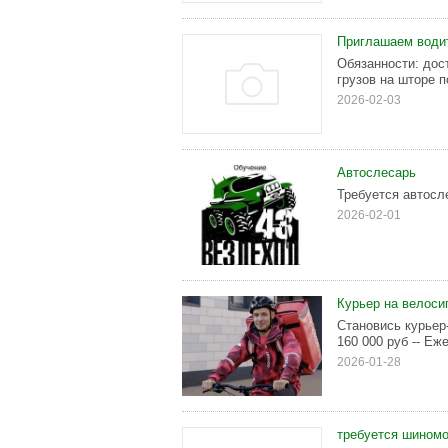
Приглашаем водит
Обязанности: дос
грузов на шторе по
2026-02-03
Автослесарь
Требуется автосл
2026-02-01
Курьер на велоси
Становись курьер
160 000 pуб -- Eж
2026-01-28
требуется шином