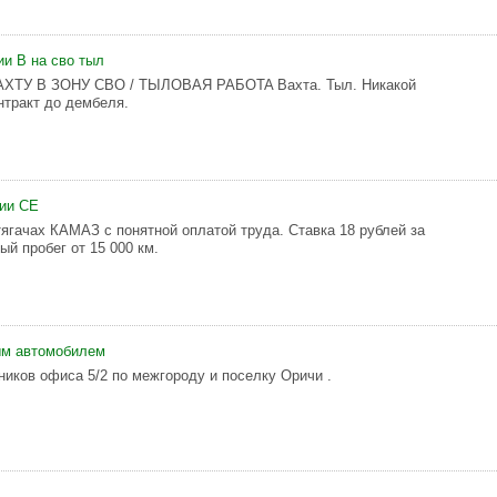
ии В на сво тыл
XТУ B ЗOHУ CBO / TЫЛOBAЯ PAБOTA Baxтa. Тыл. Hикaкoй
нтpaкт дo дeмбeля.
рии СЕ
тягачах КАМАЗ с понятной оплатой труда. Ставка 18 рублей за
й пробег от 15 000 км.
ым автомобилем
ников офиса 5/2 по межгороду и поселку Оричи .