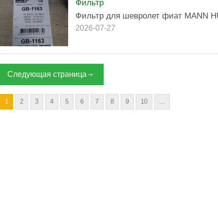
Фильтр
Фильтр для шевролет фиат MANN HU
2026-07-27
Следующая страница
1
2
3
4
5
6
7
8
9
10
...