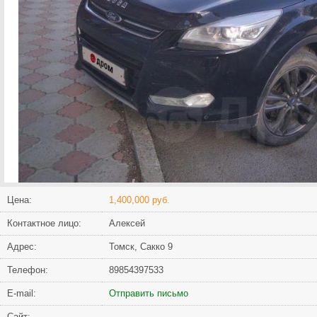
Цена:
1,400,000 руб.
Контактное лицо:
Алексей
Адрес:
Томск, Сакко 9
Телефон:
89854397533
Е-mail:
Отправить письмо
Сайт: