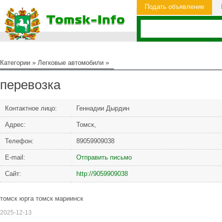
Подать объявление
Категории
»
Легковые автомобили
»
перевозка
Контактное лицо:
Геннадии Дырдин
Адрес:
Томск,
Телефон:
89059909038
Е-mail:
Отправить письмо
Сайт:
http://9059909038
томск юрга томск мариинск
2025-12-13