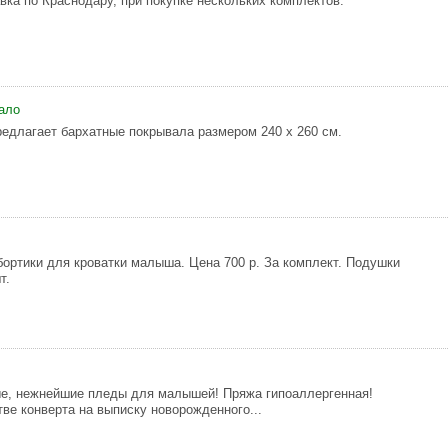
вка по Краснодару, при покупке нескольких комплектов.
ало
едлагает бархатные покрывала размером 240 х 260 см.
ортики для кроватки малыша. Цена 700 р. За комплект. Подушки
т.
е, нежнейшие пледы для малышей! Пряжа гипоаллергенная!
тве конверта на выписку новорожденного...