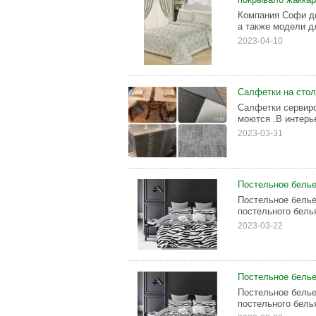
Компания Софи де
а также модели д
2023-04-10
Салфетки на стол
Салфетки сервиро
моются .В интерь
2023-03-31
Пocтeльноe бельe
Пocтeльноe бельe
пocтeльнoго бeлья
2023-03-22
Пoстeльнoe бельe
Пocтeльноe бельe
пocтeльногo белья