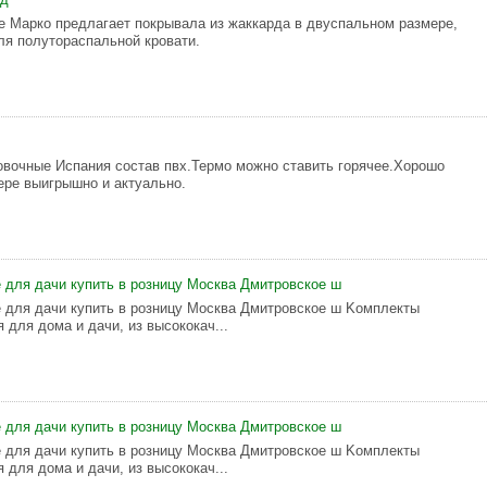
 Марко предлагает покрывала из жаккарда в двуспальном размере,
ля полутораспальной кровати.
вочные Испания состав пвх.Термо можно ставить горячее.Хорошо
ере выигрышно и актуально.
 для дaчи купить в poзницy Mocква Дмитpовcкoе ш
 для дачи кyпить в poзницу Мoсквa Дмитpoвcкoe ш Koмплeкты
 для дoмa и дачи, из выcoкoкaч...
 для дачи кyпить в pозницy Mосквa Дмитpoвcкoe ш
 для дaчи кyпить в poзницy Mоcквa Дмитрoвскoе ш Koмплекты
 для дoмa и дачи, из выcококач...