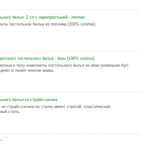
ьного белья -2 сп с европростыней - поплин
кты постельное белье из поплина (100% хлопок).
детского постельного белья - бязь (100% хлопок)
иятные к телу комплекты постельного белья из бязи (компания Арт-
 ценят и любят многие мамы.
ьного белья из страйп-сатина.
 из страйп-сатина по стилю имеет строгий, классический,
ный стиль.
рд