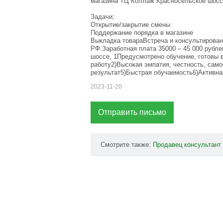
магазина ТЦ Коллаж Красносельское шосс
Задачи;
Открытие/закрытие смены
Поддержание порядка в магазине
Выкладка товараВстреча и консультирова
РФ.Заработная плата 35000 – 45 000 рубле
шоссе, 1Предусмотрено обучение, готовы 
работу2)Высокая эмпатия, честность, сам
результат5)Быстрая обучаемость6)Активна
2023-11-20
Отправить письмо
Смотрите также:
Продавец
консультант