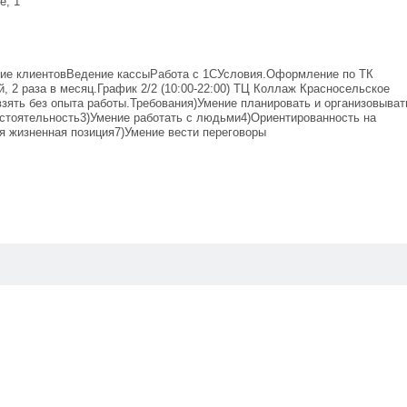
е, 1
ние клиентовВедение кассыРабота с 1СУсловия.Оформление по ТК
й, 2 раза в месяц.График 2/2 (10:00-22:00) ТЦ Коллаж Красносельское
взять без опыта работы.Требования)Умение планировать и организовыват
остоятельность3)Умение работать с людьми4)Ориентированность на
я жизненная позиция7)Умение вести переговоры