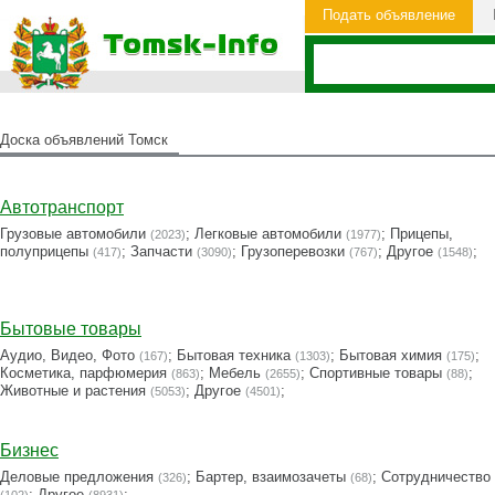
Подать объявление
Доска объявлений Томск
Автотранспорт
Грузовые автомобили
;
Легковые автомобили
;
Прицепы,
(2023)
(1977)
полуприцепы
;
Запчасти
;
Грузоперевозки
;
Другое
;
(417)
(3090)
(767)
(1548)
Бытовые товары
Аудио, Видео, Фото
;
Бытовая техника
;
Бытовая химия
;
(167)
(1303)
(175)
Косметика, парфюмерия
;
Мебель
;
Cпортивные товары
;
(863)
(2655)
(88)
Животные и растения
;
Другое
;
(5053)
(4501)
Бизнес
Деловые предложения
;
Бартер, взаимозачеты
;
Сотрудничество
(326)
(68)
;
Другое
;