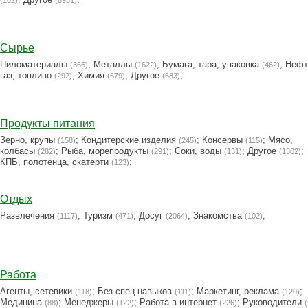
(102)
(8931)
Сырье
Пиломатериалы
;
Металлы
;
Бумага, тара, упаковка
;
Нефт
(366)
(1622)
(462)
газ, топливо
;
Химия
;
Другое
;
(292)
(679)
(683)
Продукты питания
Зерно, крупы
;
Кондитерские изделия
;
Консервы
;
Мясо,
(158)
(245)
(115)
колбасы
;
Рыба, морепродукты
;
Соки, воды
;
Другое
;
(282)
(291)
(131)
(1302)
КПБ, полотенца, скатерти
;
(123)
Отдых
Развлечения
;
Туризм
;
Досуг
;
Знакомства
;
(1117)
(471)
(2064)
(102)
Работа
Агенты, сетевики
;
Без спец навыков
;
Маркетинг, реклама
;
(118)
(111)
(120)
Медицина
;
Менеджеры
;
Работа в интернет
;
Руководители
(88)
(122)
(226)
(