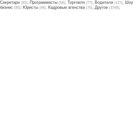
Секретари
;
Программисты
;
Торговля
;
Водители
;
Шоу
(83)
(69)
(77)
(127)
бизнес
;
Юристы
;
Кадровые агенства
;
Другое
;
(80)
(94)
(75)
(3749)