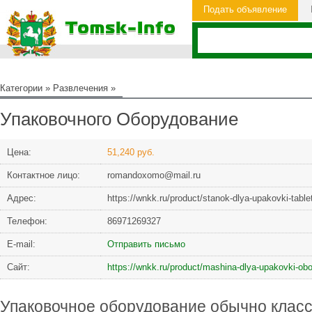
Подать объявление
Категории
»
Развлечения
»
Упаковочного Оборудование
Цена:
51,240 руб.
Контактное лицо:
romandoxomo@mail.ru
Адрес:
https://wnkk.ru/product/stanok-dlya-upakovki-tab
Телефон:
86971269327
Е-mail:
Отправить письмо
Сайт:
https://wnkk.ru/product/mashina-dlya-upakovki-ob
Упаковочное оборудование обычно класс