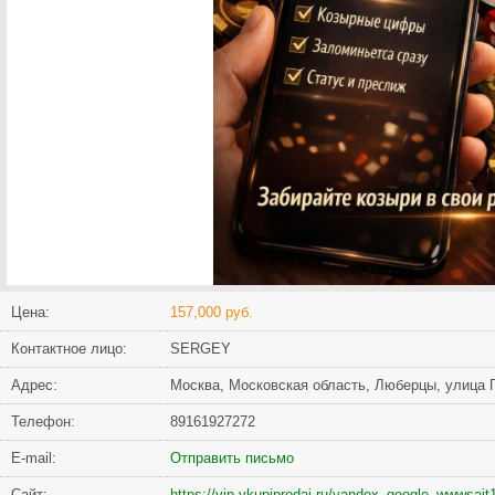
Цена:
157,000 руб.
Контактное лицо:
SERGEY
Адрес:
Москва, Московская область, Люберцы, улица 
Телефон:
89161927272
Е-mail:
Отправить письмо
Сайт:
https://vip.vkupiprodai.ru/yandex_google_wwwsait