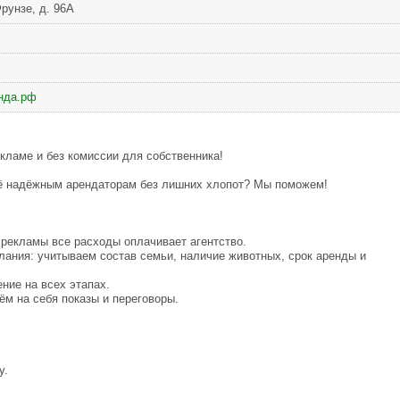
рунзе, д. 96А
енда.рф
екламе и без комиссии для собственника!
её надёжным арендаторам без лишних хлопот? Мы поможем!
рекламы все расходы оплачивает агентство.
лания: учитываем состав семьи, наличие животных, срок аренды и
ние на всех этапах.
ём на себя показы и переговоры.
у.