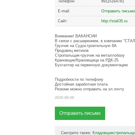
Телефон:
89115164781
Е-mail:
Отправить письмо
Сайт:
http://stali35.ru
Внимание! ВАКАНСИИ
В связи с расширением, в компанию "СТАЛ
Грузчик на Судостроительную 8А
Продавец метизов
Стропальщик-грузчик на металлобазу
Крановщик/Крановщица на РДК-25
Бухгалтер на первичную документацию
Подробности по телефону
Достойная заработная плата.
Резюме можно отправить на эл.почту
2026-06-08
Отправить письмо
Смотрите также:
Кладовщикстропальщ