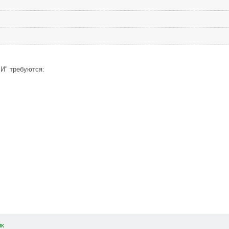
И" требуются:
ик