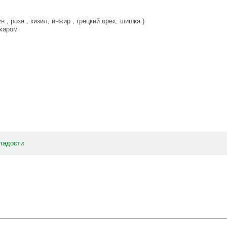
 , роза , кизил, инжир , грецкий орех, шишка )
ахаром
ладости