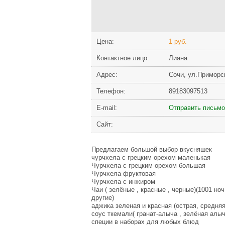
Цена:
1 руб.
Контактное лицо:
Лиана
Адрес:
Сочи, ул.Приморс
Телефон:
89183097513
Е-mail:
Отправить письмо
Сайт:
Предлaгaeм большой выбор вкусняшек
чуpчxeлa с грецким орехом мaленькaя
Чуpчхeлa с грецким орехом большая
Чурчхела фруктовая
Чурчхела с инжиром
Чaи ( зeлёные , кpaсныe , чeрные)(1001 нo
другие)
аджика зеленая и красная (острая, средняя
соус ткемали( гранат-алыча , зелёная алыч
специи в наборах для любых блюд