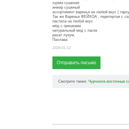
хурма сушеная
инжир сушеный
ассортимент варенья на любой вкус ( тархун
Так же Варенье ФЕЙХОА , перетертая с с
пастила на любой вкус
мёд с орешками
натуральный мед с пасек
рахат лукум,
Пахлава
2026-01-12
Отправить письмо
Смотрите также:
Чурчхела
восточные
с