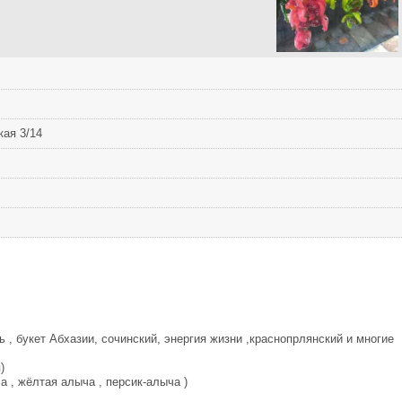
кая 3/14
чь , букет Абхазии, сочинский, энергия жизни ,краснопрлянский и многие
)
а , жёлтая алыча , персик-алыча )